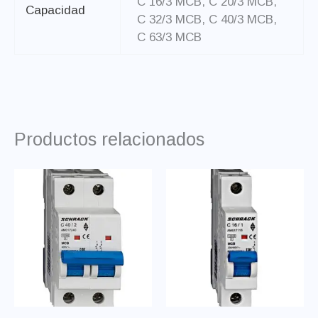
C 16/3 MCB, C 20/3 MCB,
Capacidad
C 32/3 MCB, C 40/3 MCB,
C 63/3 MCB
Productos relacionados
Price
Este
Es
range:
producto
pr
$123.00
through
tiene
ti
$350.00
múltiples
mú
variantes.
va
Las
La
opciones
op