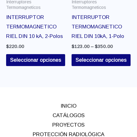
Interruptores
Interruptores
se
se
Termomagneticos
Termomagneticos
pueden
pu
INTERRUPTOR
INTERRUPTOR
elegir
ele
TERMOMAGNETICO
TERMOMAGNETICO
en
en
RIEL DIN 10 kA, 2-Polos
RIEL DIN 10kA, 1-Polo
la
la
$
220.00
$
123.00
–
$
350.00
página
pá
Seleccionar opciones
Seleccionar opciones
de
de
producto
pr
INICIO
CATÁLOGOS
PROYECTOS
PROTECCIÓN RADIOLÓGICA